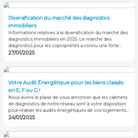
faciliter les diagnostics.
Diversification du marché des diagnostics
immobiliers
Informations relatives à la diversification du marché des
diagnostics immobiliers en 2025. Le marché des
diagnostics pour les copropriétés a connu une forte
croissance au sein des cabinets du réseau AGENDA en
27/01/2025
2024 – occupant jusqu’à 30% du Chiffre d’affaires pour
certains cabinets du réseau.
Votre Audit Énergétique pour les biens classés
en E, F ou G !
Nous avons le plaisir de vous annoncer que les cabinets
de diagnostics de notre réseau sont à votre disposition
pour réaliser les audits énergétiques de vos logements !
Nous pouvons vous accompagner dans la réalisation
24/01/2025
des audits obligatoires pour la vente de logements
classés E, F ou G par le DPE, ainsi que des audits
incitatifs permettant d’obtenir des aides financières.