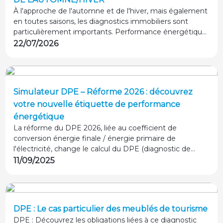
l'engagement quotidien
À l'approche de l'automne et de l'hiver, mais également
de notre réseau au
en toutes saisons, les diagnostics immobiliers sont
service des particuliers
particulièrement importants. Performance énergétique,
et des professionnels.
sécurité des installations ou état du bâti : découvrez les
22/07/2026
six contrôles qui permettent d'anticiper les risques et de
préserver la valeur de votre bien toute l'année.
Simulateur DPE – Réforme 2026 : découvrez
votre nouvelle étiquette de performance
énergétique
La réforme du DPE 2026, liée au coefficient de
conversion énergie finale / énergie primaire de
l'électricité, change le calcul du DPE (diagnostic de
performance énergétique). Testez gratuitement votre
11/09/2025
future classe DPE avec le simulateur Agenda
Diagnostics.
DPE : Le cas particulier des meublés de tourisme
DPE : Découvrez les obligations liées à ce diagnostic