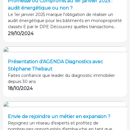
Promesse ou Compromis au 1er janvier 2025 :
audit énergétique ou non ?
Le 1er janvier 2025 marque l'obligation de réaliser un
audit énergétique pour les bâtiments en monopropriété
classés E par le DPE Découvrez quelles transactions
immobilières sont concernées ?
29/10/2024
Présentation d'AGENDA Diagnostics avec
Stéphane Thebaut
Faites confiance que leader du diagnostic immobilier
depuis 30 ans
18/10/2024
Envie de rejoindre un métier en expansion ?
Rejoignez un réseau d'experts et profitez de
nombreuses opportunités d'embauche en tant que