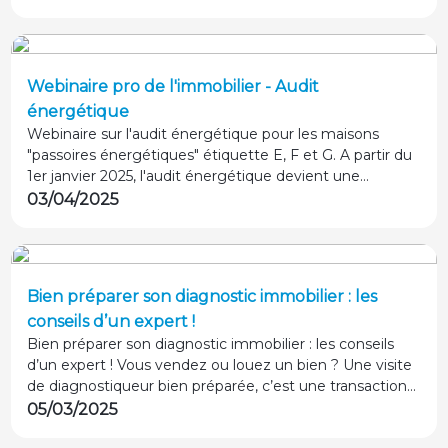
diagnostiqueuse AGENDA.
Webinaire pro de l'immobilier - Audit
énergétique
Webinaire sur l'audit énergétique pour les maisons
"passoires énergétiques" étiquette E, F et G. A partir du
1er janvier 2025, l'audit énergétique devient une
obligation légale pour les ventes de biens classés E au
03/04/2025
diagnostic de performance énergétique (DPE). Les
biens classés F et G le sont déjà depuis le 1er avril 2023.
Bien préparer son diagnostic immobilier : les
conseils d’un expert !
Bien préparer son diagnostic immobilier : les conseils
d’un expert ! Vous vendez ou louez un bien ? Une visite
de diagnostiqueur bien préparée, c’est une transaction
sécurisée et sereine ! Stéphane THEBAUT interviewe un
05/03/2025
franchisé AGENDA Diagnostics pour éviter les pièges et