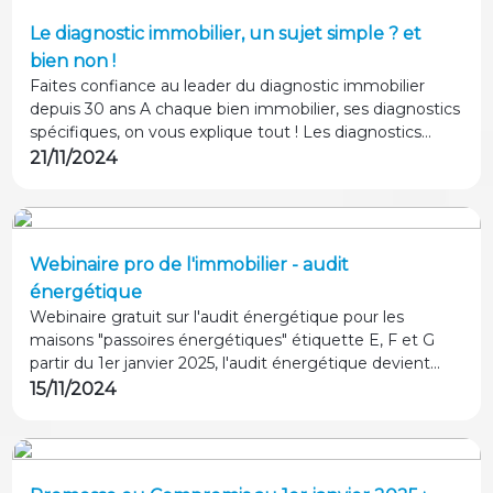
Le diagnostic immobilier, un sujet simple ? et
bien non !
Faites confiance au leader du diagnostic immobilier
depuis 30 ans A chaque bien immobilier, ses diagnostics
spécifiques, on vous explique tout ! Les diagnostics
immobiliers seront très différents selon l'année de
21/11/2024
construction, le type de bien, la zone d'habitation etc... !
Comment s'y retrouver ? Nous sommes là pour vous.
Webinaire pro de l'immobilier - audit
énergétique
Webinaire gratuit sur l'audit énergétique pour les
maisons "passoires énergétiques" étiquette E, F et G
partir du 1er janvier 2025, l'audit énergétique devient
une obligation légale pour les ventes de biens classés E
15/11/2024
au diagnostic de performance énergétique (DPE). Les
biens classés F et G le sont déjà depuis le 1er avril 2023.