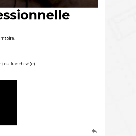
essionnelle
ritoire.
 ou franchisé(e).