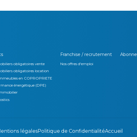
cs
Franchise / recrutement
Abonne
biliers obligatoires vente
Nos offres d'emploi
iliers obligatoires location
s immeubles en COPROPRIETE
ormance énergétique (DPE)
immobilier
ostics
entions légales
Politique de Confidentialité
Accueil