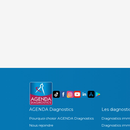
AGENDA Diagnostics
Les diagnosti
Pourquoi choisir AGENDA Diagnostics
Diagnostics immo
Nous rejoindre
Diagnostics immob