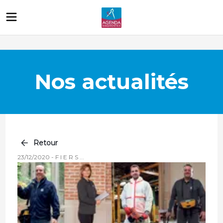
Nos actualités
Retour
23/12/2020
-
F I E R S ...