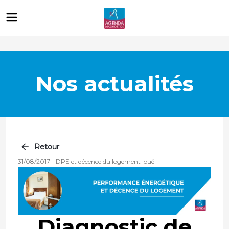
Nos actualités
Retour
31/08/2017
-
DPE et décence du logement loué
Diagnostic de