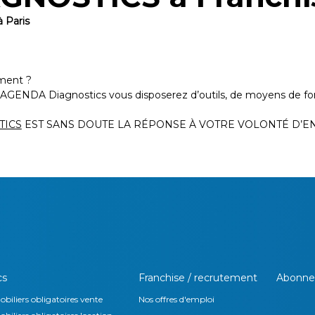
 Paris
iment ?
c AGENDA Diagnostics vous disposerez d’outils, de moyens de
TICS
EST SANS DOUTE LA RÉPONSE À VOTRE VOLONTÉ D’E
cs
Franchise / recrutement
Abonne
biliers obligatoires vente
Nos offres d'emploi